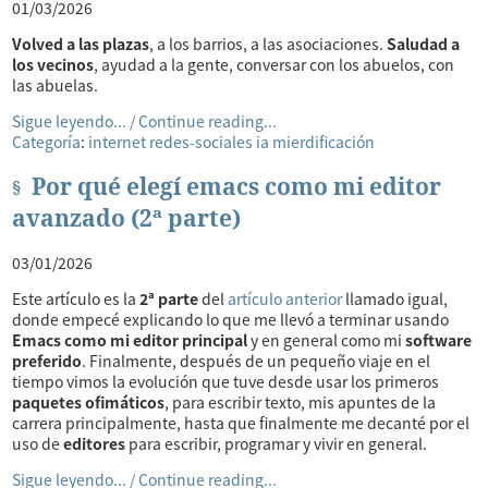
01/03/2026
Volved a las plazas
, a los barrios, a las asociaciones.
Saludad a
los vecinos
, ayudad a la gente, conversar con los abuelos, con
las abuelas.
Sigue leyendo... / Continue reading...
Categoría
:
internet
redes-sociales
ia
mierdificación
Por qué elegí emacs como mi editor
avanzado (2ª parte)
03/01/2026
Este artículo es la
2ª parte
del
artículo anterior
llamado igual,
donde empecé explicando lo que me llevó a terminar usando
Emacs como mi editor principal
y en general como mi
software
preferido
. Finalmente, después de un pequeño viaje en el
tiempo vimos la evolución que tuve desde usar los primeros
paquetes ofimáticos
, para escribir texto, mis apuntes de la
carrera principalmente, hasta que finalmente me decanté por el
uso de
editores
para escribir, programar y vivir en general.
Sigue leyendo... / Continue reading...