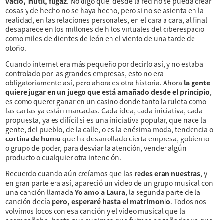
vacío, inútil, fugaz
. No digo que, desde la red no se pueda crear
cosas y de hecho no se haya hecho, pero si no se asienta en la
realidad, en las relaciones personales, en el cara a cara, al final
desaparece en los millones de hilos virtuales del ciberespacio
como miles de dientes de león en el viento de una tarde de
otoño.
Cuando internet era más pequeño por decirlo así, y no estaba
controlado por las grandes empresas, esto no era
obligatoriamente así, pero ahora es otra historia. Ahora
la gente
quiere jugar en un juego que está amañado desde el principio
,
es como querer ganar en un casino donde tanto la ruleta como
las cartas ya están marcadas. Cada idea, cada iniciativa, cada
propuesta, ya es difícil si es una iniciativa popular, que nace la
gente, del pueblo, de la calle, o es la enésima moda, tendencia o
cortina de humo
que ha desarrollado cierta empresa, gobierno
o grupo de poder, para desviar la atención, vender algún
producto o cualquier otra intención.
Recuerdo cuando aún creíamos que las
redes eran nuestras
, y
en gran parte era así, apareció un video de un grupo musical con
una canción llamada
Yo amo a Laura
, la segunda parte de la
canción decía
pero, esperaré hasta el matrimonio
. Todos nos
volvimos locos con esa canción y el video musical que la