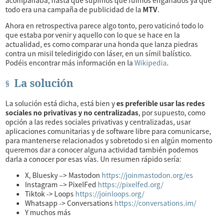
acompañaba, hasta que supimos que fuimos engañados ya que
todo era una campaña de publicidad de la
MTV
.
Ahora en retrospectiva parece algo tonto, pero vaticinó todo lo
que estaba por venir y aquello con lo que se hace en la
actualidad, es como comparar una honda que lanza piedras
contra un misil teledirigido con láser, en un símil balístico.
Podéis encontrar más información en la
Wikipedia
.
La solución
La solución está dicha, está bien y
es preferible usar las redes
sociales no privativas y no centralizadas
, por supuesto, como
opción a las redes sociales privativas y centralizadas, usar
aplicaciones comunitarias y de software libre para comunicarse,
para mantenerse relacionados y sobretodo si en algún momento
queremos dar a conocer alguna actividad también podemos
darla a conocer por esas vías. Un resumen rápido sería:
X, Bluesky –> Mastodon
https://joinmastodon.org/es
Instagram –> PixelFed
https://pixelfed.org/
Tiktok -> Loops
https://joinloops.org/
Whatsapp -> Conversations
https://conversations.im/
Y muchos más