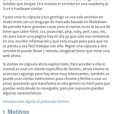
móviles que tengan 10 e instalar el servidor en una raspberry pi
3 o 4 o hardware similar.
Y para crear tu cápsula y tus gemlogs se usa solo archivos en
modo texto con un lenguaje de marcado basado en Markdown.
No permite hacer grandes cosas pero al menos no es la locura de
tener que saber html, css, javascript, php, ruby, perl, sass, etc,
etc para hacer una página hoy en día ya que solo nos centramos
en eso, escribir información y que esta ocupe poco para que no
se pierda y sea fácil trabajar con ella. Migrar una cápsula a otro
servidor te puede llevar 1 minuto, imaginad tener que mirar una
web ahora.
Si visitáis mi cápsula ahí lo explico todo. Para acceder a ella lo
normal es usar un cliente específico de Gemini, ahora mismo os
aconsejo Lagrange pero hay otros muy interesantes, también se
puede usar ciertas extensiones para chrome y firefox o usar un
proxy (pasarela) que transforma el sitio gemini en html para que
puedas verlo desde tu navegador, pero por supuesto pierdes
algunas características.
Introducción rápida al protocolo Gemini
Motivos