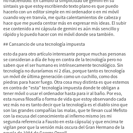
no haciéndolo. En cambio la simplicidad de gemini en su
sintaxis ya que estoy escribiendo texto plano es que puedo
hacerlo con un editor simple en mi ordenador o en mi móvil
cuando voy en tranvía, me quita calentamientos de cabeza y
hace que me pueda centrar más en expresar mis ideas. El subir
ese contenido a mi cápsula de gemini es aún más sencillo y
rápido y lo puedo hacer con mi móvil donde sea también.
## Cansancio de una tecnología impuesta
esto da para otro artículo interesante porque muchas personas
se consideran a día de hoy en contra de la tecnología pero no
saben que el ser humano es intrínsecamente tecnológico. Sin
tecnología no duraríamos ni 2 días, porque tanto es tecnología
un móvil de última generación como un cuchillo, como dos
piedras para hacer fuego. Otra cosa muy distinta es que estemos
en contra de "esta" tecnología impuesta donde te obligan a
tener móvil o usar el ordenador hasta para ir al baño. Por eso,
esta nueva filosofía o forma de vida que estoy observando cada
vez más no es tanto decir que la tecnología es el diablo sino que
son las grandes compañías las malas, que te llevan cual Mefisto
con la excusa del conocimiento al infierno mismo (es mi
segunda referencia a Fausto en esta cápsula) y que encima te
vigilan peor que la versión más oscura del Gran Hermano de la
novela de 1984 de George Orwell.