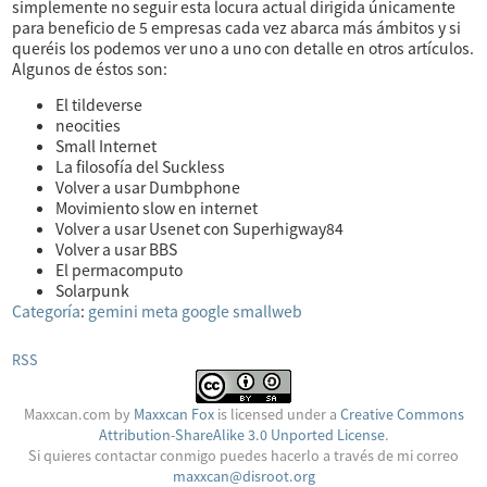
simplemente no seguir esta locura actual dirigida únicamente
para beneficio de 5 empresas cada vez abarca más ámbitos y si
queréis los podemos ver uno a uno con detalle en otros artículos.
Algunos de éstos son:
El tildeverse
neocities
Small Internet
La filosofía del Suckless
Volver a usar Dumbphone
Movimiento slow en internet
Volver a usar Usenet con Superhigway84
Volver a usar BBS
El permacomputo
Solarpunk
Categoría
:
gemini
meta
google
smallweb
RSS
Maxxcan.com
by
Maxxcan Fox
is licensed under a
Creative Commons
Attribution-ShareAlike 3.0 Unported License
.
Si quieres contactar conmigo puedes hacerlo a través de mi correo
maxxcan@disroot.org