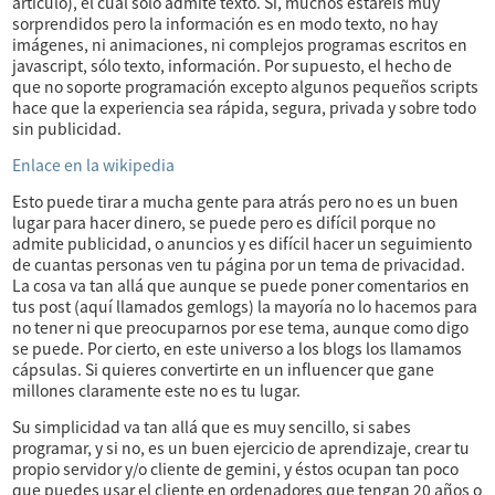
artículo), el cual solo admite texto. Sí, muchos estaréis muy
sorprendidos pero la información es en modo texto, no hay
imágenes, ni animaciones, ni complejos programas escritos en
javascript, sólo texto, información. Por supuesto, el hecho de
que no soporte programación excepto algunos pequeños scripts
hace que la experiencia sea rápida, segura, privada y sobre todo
sin publicidad.
Enlace en la wikipedia
Esto puede tirar a mucha gente para atrás pero no es un buen
lugar para hacer dinero, se puede pero es difícil porque no
admite publicidad, o anuncios y es difícil hacer un seguimiento
de cuantas personas ven tu página por un tema de privacidad.
La cosa va tan allá que aunque se puede poner comentarios en
tus post (aquí llamados gemlogs) la mayoría no lo hacemos para
no tener ni que preocuparnos por ese tema, aunque como digo
se puede. Por cierto, en este universo a los blogs los llamamos
cápsulas. Si quieres convertirte en un influencer que gane
millones claramente este no es tu lugar.
Su simplicidad va tan allá que es muy sencillo, si sabes
programar, y si no, es un buen ejercicio de aprendizaje, crear tu
propio servidor y/o cliente de gemini, y éstos ocupan tan poco
que puedes usar el cliente en ordenadores que tengan 20 años o