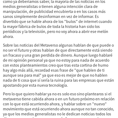
como ya deberíamos saber, la mayoría de las noticias en los
medios generalistas o tienen alguna intención clara de
manipulación, de publicidad encubierta o en los casos más
sanos simplemente desinforman en vez de informar. Es
divertido que se hable ahora de los "bulos" de internet cuando
la mayor fábrica de bulos de toda la historia han sido los
periódicos y la televisión, pero no voy ahora a abrir ese melón
ahora.
Sobre las noticias del Metaverso algunas hablan de que puede o
no ser el futuro y otras hablan de que directamente está siendo
un fracaso y una gran perdida de dinero. Aunque luego hablaré
de mi opinión personal ya que no estoy para nada de acuerdo
con estos planteamientos creo que tras esta cortina de humo
hay algo más allá, recordad esas frase de "que hablen de ti
aunque sea para mal" ya que eso es mejor de que no hablen
nada de ti cosa que sí sería la ruina para las empresas que están
apostando por esta nueva tecnología.
Pero lo que quiero hablar ya no es solo eso sino plantearos si el
metaverso tiene cabida ahora o en un futuro próximo en relación
con lo que está ocurriendo ahora, y hablar sobre un "nuevo"
movimiento que está ocurriendo ahora aunque no tan conocido,
ya que los medios generalistas no le dedican noticias todos los